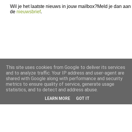
Wil je het laatste nieuws in jouw mailbox?Meld je dan aan
de
nieuwsbrief
.
This site uses cookies from Google to deliver its services
and to analyze traffic. Your IP address and user-agent are
shared with Google along with performance and security
metrics to ensure quality of service, generate usage
statistics, and to detect and address abuse.
LEARN MORE
GOT IT