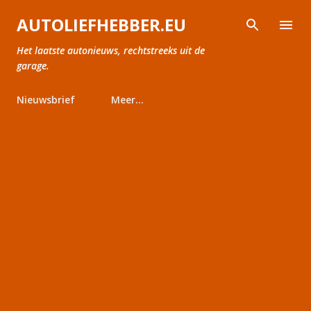
Doorgaan naar hoofdcontent
AUTOLIEFHEBBER.EU
Het laatste autonieuws, rechtstreeks uit de
garage.
Nieuwsbrief
Meer…