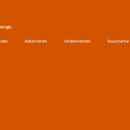
Doorgaan naar hoofdcontent
garage.
jven
Adverteren
Ondernemen
Duurzame 