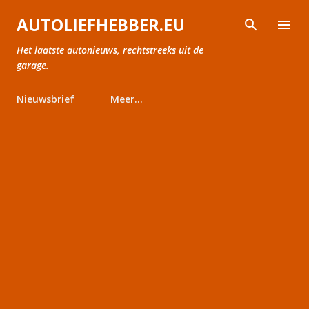
Doorgaan naar hoofdcontent
AUTOLIEFHEBBER.EU
Het laatste autonieuws, rechtstreeks uit de
garage.
Nieuwsbrief
Meer…