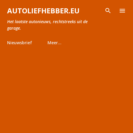
Doorgaan naar hoofdcontent
AUTOLIEFHEBBER.EU
Het laatste autonieuws, rechtstreeks uit de
garage.
Nieuwsbrief
Meer…