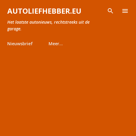
Doorgaan naar hoofdcontent
AUTOLIEFHEBBER.EU
Het laatste autonieuws, rechtstreeks uit de
garage.
Nieuwsbrief
Meer…