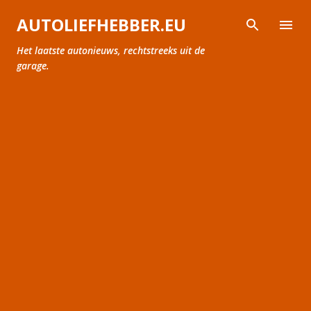
Doorgaan naar hoofdcontent
AUTOLIEFHEBBER.EU
Het laatste autonieuws, rechtstreeks uit de
garage.