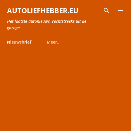
Doorgaan naar hoofdcontent
AUTOLIEFHEBBER.EU
Het laatste autonieuws, rechtstreeks uit de
garage.
Nieuwsbrief
Meer…