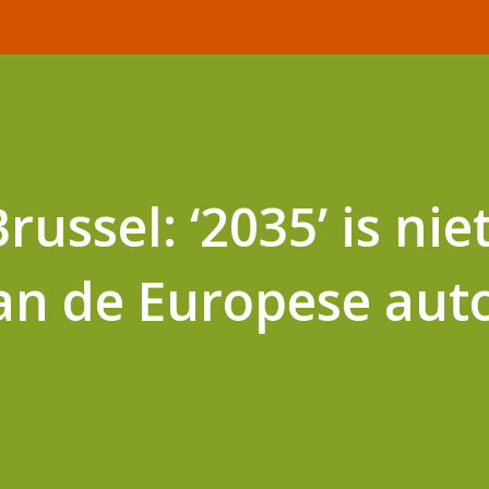
russel: ‘2035’ is nie
n de Europese aut