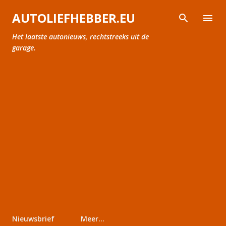
Doorgaan naar hoofdcontent
AUTOLIEFHEBBER.EU
Het laatste autonieuws, rechtstreeks uit de
garage.
Nieuwsbrief
Meer…