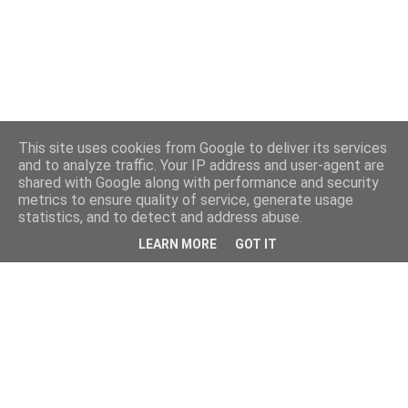
This site uses cookies from Google to deliver its services
and to analyze traffic. Your IP address and user-agent are
shared with Google along with performance and security
metrics to ensure quality of service, generate usage
statistics, and to detect and address abuse.
LEARN MORE
GOT IT