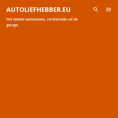
Doorgaan naar hoofdcontent
AUTOLIEFHEBBER.EU
Het laatste autonieuws, rechtstreeks uit de
garage.