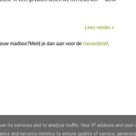
Lees verder »
n jouw mailbox?Meld je dan aan voor de
nieuwsbrief
.
er its services and to analyze traffic. Your IP address and user
ance and security metrics to ensure quality of service, generat