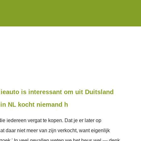
ieauto is interessant om uit Duitsland
 in NL kocht niemand h
die iedereen vergat te kopen. Dat je er later op
dat daar niet meer van zijn verkocht, want eigenlijk
k zoek.' In veel gevallen weten we het heus wel — denk