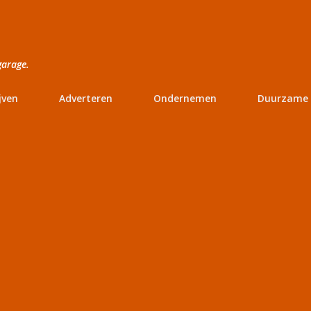
Doorgaan naar hoofdcontent
garage.
jven
Adverteren
Ondernemen
Duurzame 