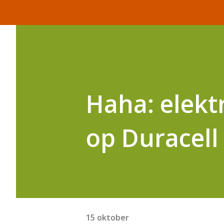
Haha: elekt
op Duracell 
15 oktober