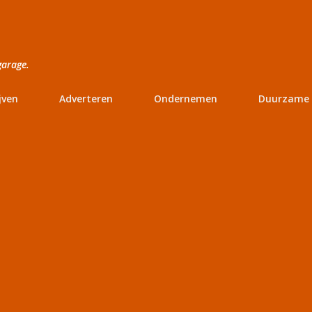
Doorgaan naar hoofdcontent
garage.
jven
Adverteren
Ondernemen
Duurzame 