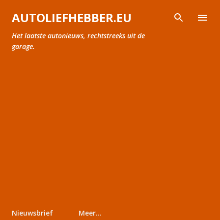
Doorgaan naar hoofdcontent
AUTOLIEFHEBBER.EU
Het laatste autonieuws, rechtstreeks uit de
garage.
Nieuwsbrief
Meer…