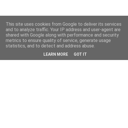
This site uses cookies from Google to deliver its services
and to analyze traffic. Your IP address and user-agent are
shared with Google along with performance and security
metrics to ensure quality of service, generate usage
statistics, and to detect and address abuse.
LEARN MORE
GOT IT