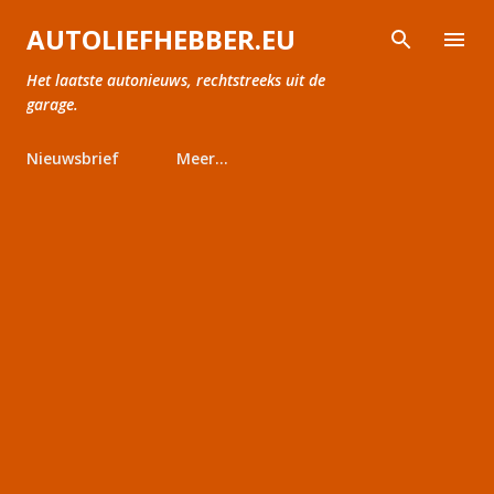
Doorgaan naar hoofdcontent
AUTOLIEFHEBBER.EU
Het laatste autonieuws, rechtstreeks uit de
garage.
Nieuwsbrief
Meer…