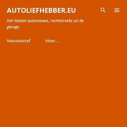
Doorgaan naar hoofdcontent
AUTOLIEFHEBBER.EU
Het laatste autonieuws, rechtstreeks uit de
garage.
Nieuwsbrief
Meer…