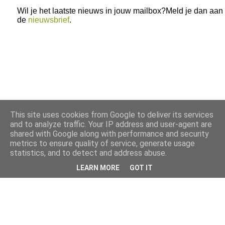
Wil je het laatste nieuws in jouw mailbox?Meld je dan aan
de
nieuwsbrief
.
This site uses cookies from Google to deliver its services
and to analyze traffic. Your IP address and user-agent are
shared with Google along with performance and security
metrics to ensure quality of service, generate usage
statistics, and to detect and address abuse.
LEARN MORE
GOT IT