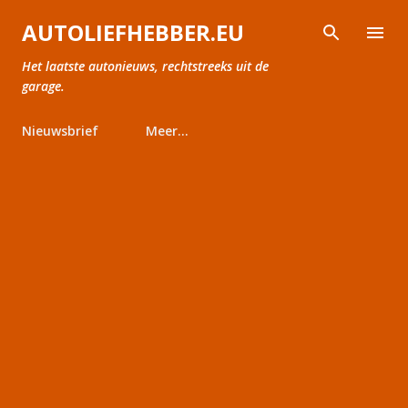
Doorgaan naar hoofdcontent
AUTOLIEFHEBBER.EU
Het laatste autonieuws, rechtstreeks uit de
garage.
Nieuwsbrief
Meer…