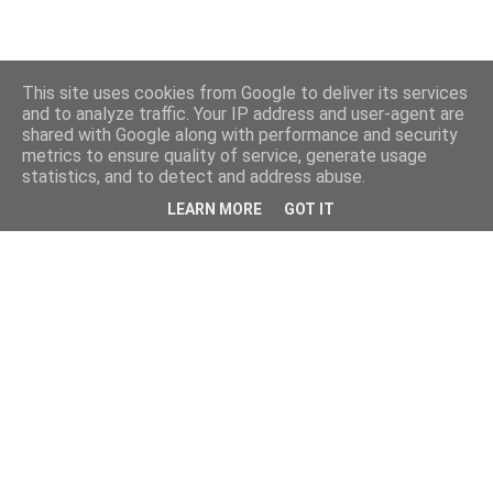
This site uses cookies from Google to deliver its services
and to analyze traffic. Your IP address and user-agent are
shared with Google along with performance and security
metrics to ensure quality of service, generate usage
statistics, and to detect and address abuse.
LEARN MORE
GOT IT