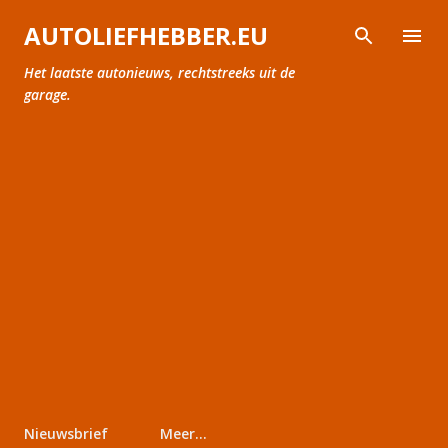
Doorgaan naar hoofdcontent
AUTOLIEFHEBBER.EU
Het laatste autonieuws, rechtstreeks uit de
garage.
Nieuwsbrief
Meer…