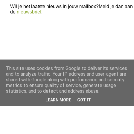
Wil je het laatste nieuws in jouw mailbox?Meld je dan aan
de
nieuwsbrief
.
This site uses cookies from Google to deliver its services
and to analyze traffic. Your IP address and user-agent are
shared with Google along with performance and security
metrics to ensure quality of service, generate usage
statistics, and to detect and address abuse.
LEARN MORE
GOT IT