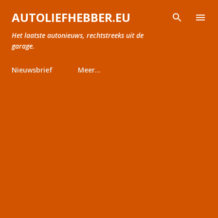
Doorgaan naar hoofdcontent
AUTOLIEFHEBBER.EU
Het laatste autonieuws, rechtstreeks uit de
garage.
Nieuwsbrief
Meer…