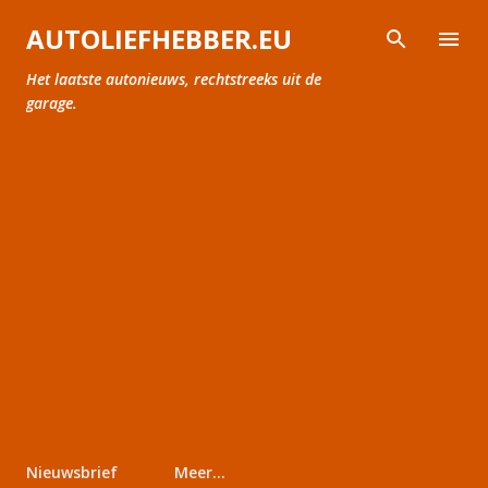
Doorgaan naar hoofdcontent
AUTOLIEFHEBBER.EU
Het laatste autonieuws, rechtstreeks uit de
garage.
Nieuwsbrief
Meer…