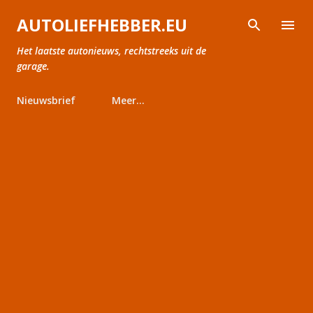
Doorgaan naar hoofdcontent
AUTOLIEFHEBBER.EU
Het laatste autonieuws, rechtstreeks uit de
garage.
Nieuwsbrief
Meer…