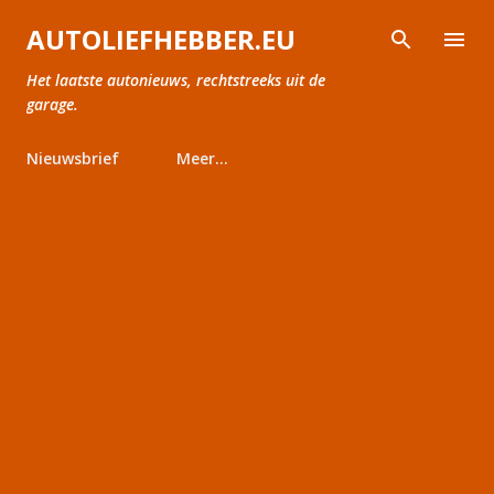
Doorgaan naar hoofdcontent
AUTOLIEFHEBBER.EU
Het laatste autonieuws, rechtstreeks uit de
garage.
Nieuwsbrief
Meer…