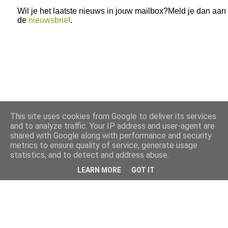
Wil je het laatste nieuws in jouw mailbox?Meld je dan aan
de
nieuwsbrief
.
This site uses cookies from Google to deliver its services
and to analyze traffic. Your IP address and user-agent are
shared with Google along with performance and security
metrics to ensure quality of service, generate usage
statistics, and to detect and address abuse.
LEARN MORE
GOT IT