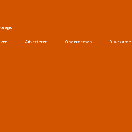
Doorgaan naar hoofdcontent
garage.
jven
Adverteren
Ondernemen
Duurzame 