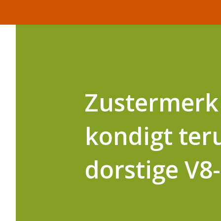
Zustermerk 
kondigt ter
dorstige V