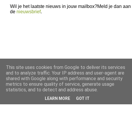
Wil je het laatste nieuws in jouw mailbox?Meld je dan aan
de
nieuwsbrief
.
This site uses cookies from Google to deliver its services
and to analyze traffic. Your IP address and user-agent are
shared with Google along with performance and security
metrics to ensure quality of service, generate usage
statistics, and to detect and address abuse.
LEARN MORE
GOT IT