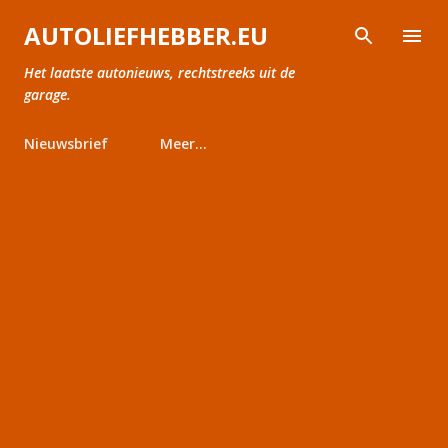
Doorgaan naar hoofdcontent
AUTOLIEFHEBBER.EU
Het laatste autonieuws, rechtstreeks uit de
garage.
Nieuwsbrief
Meer…