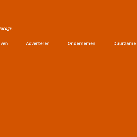
Doorgaan naar hoofdcontent
garage.
jven
Adverteren
Ondernemen
Duurzame 