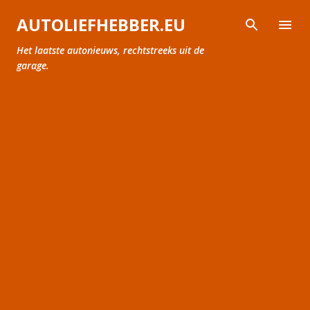
Doorgaan naar hoofdcontent
AUTOLIEFHEBBER.EU
Het laatste autonieuws, rechtstreeks uit de
garage.