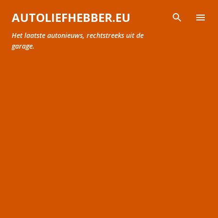
Doorgaan naar hoofdcontent
AUTOLIEFHEBBER.EU
Het laatste autonieuws, rechtstreeks uit de
garage.