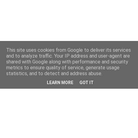
This site uses cookies from Google to deliver its services
and to analyze traffic. Your IP address and user-agent are
shared with Google along with performance and security
metrics to ensure quality of service, generate usage
statistics, and to detect and address abuse.
LEARN MORE
GOT IT