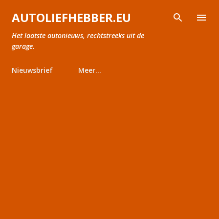
Doorgaan naar hoofdcontent
AUTOLIEFHEBBER.EU
Het laatste autonieuws, rechtstreeks uit de
garage.
Nieuwsbrief
Meer…