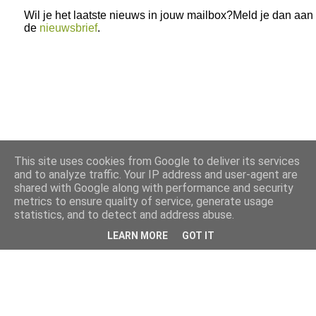
Wil je het laatste nieuws in jouw mailbox?Meld je dan aan
de
nieuwsbrief
.
This site uses cookies from Google to deliver its services
and to analyze traffic. Your IP address and user-agent are
shared with Google along with performance and security
metrics to ensure quality of service, generate usage
statistics, and to detect and address abuse.
LEARN MORE
GOT IT