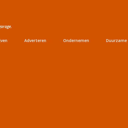
Doorgaan naar hoofdcontent
garage.
jven
Adverteren
Ondernemen
Duurzame 