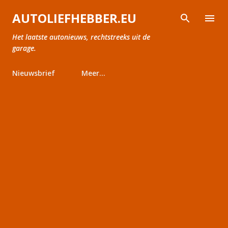
Doorgaan naar hoofdcontent
AUTOLIEFHEBBER.EU
Het laatste autonieuws, rechtstreeks uit de
garage.
Nieuwsbrief
Meer…