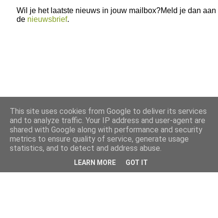
Wil je het laatste nieuws in jouw mailbox?Meld je dan aan
de
nieuwsbrief
.
This site uses cookies from Google to deliver its services
and to analyze traffic. Your IP address and user-agent are
shared with Google along with performance and security
metrics to ensure quality of service, generate usage
statistics, and to detect and address abuse.
LEARN MORE
GOT IT