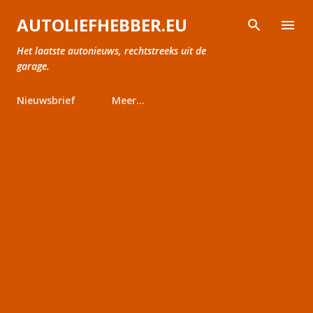
Doorgaan naar hoofdcontent
AUTOLIEFHEBBER.EU
Het laatste autonieuws, rechtstreeks uit de
garage.
Nieuwsbrief
Meer…