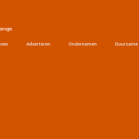
Doorgaan naar hoofdcontent
garage.
jven
Adverteren
Ondernemen
Duurzame 