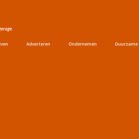
Doorgaan naar hoofdcontent
garage.
jven
Adverteren
Ondernemen
Duurzame 