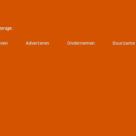
Doorgaan naar hoofdcontent
garage.
jven
Adverteren
Ondernemen
Duurzame 