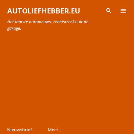
Doorgaan naar hoofdcontent
AUTOLIEFHEBBER.EU
Het laatste autonieuws, rechtstreeks uit de
garage.
Nieuwsbrief
Meer…