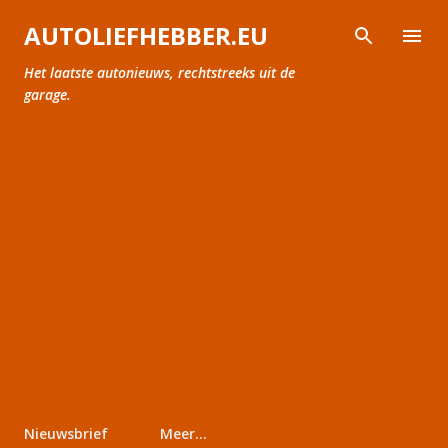
Doorgaan naar hoofdcontent
AUTOLIEFHEBBER.EU
Het laatste autonieuws, rechtstreeks uit de
garage.
Nieuwsbrief
Meer…