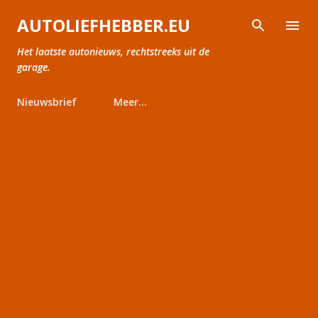
Doorgaan naar hoofdcontent
AUTOLIEFHEBBER.EU
Het laatste autonieuws, rechtstreeks uit de
garage.
Nieuwsbrief
Meer…