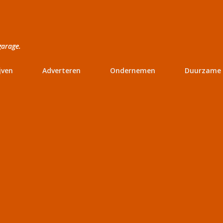
Doorgaan naar hoofdcontent
garage.
jven
Adverteren
Ondernemen
Duurzame 