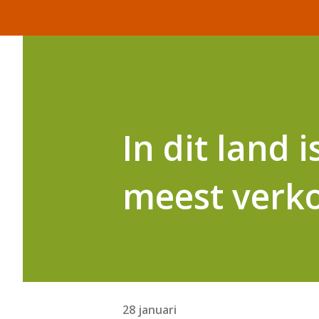
In dit land 
meest verk
28 januari