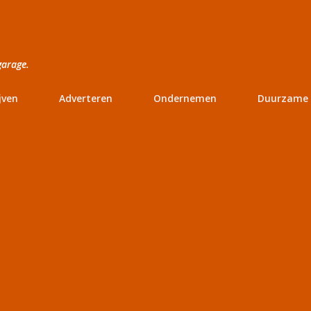
Doorgaan naar hoofdcontent
garage.
jven
Adverteren
Ondernemen
Duurzame 