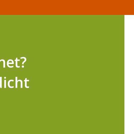
net?
dicht