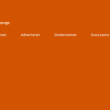
Doorgaan naar hoofdcontent
garage.
jven
Adverteren
Ondernemen
Duurzame 