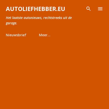
Doorgaan naar hoofdcontent
AUTOLIEFHEBBER.EU
Het laatste autonieuws, rechtstreeks uit de
garage.
Nieuwsbrief
Meer…