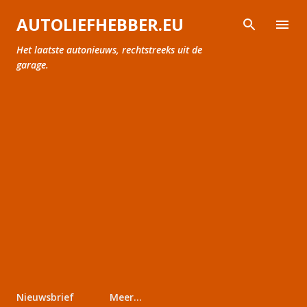
Doorgaan naar hoofdcontent
AUTOLIEFHEBBER.EU
Het laatste autonieuws, rechtstreeks uit de
garage.
Nieuwsbrief
Meer…