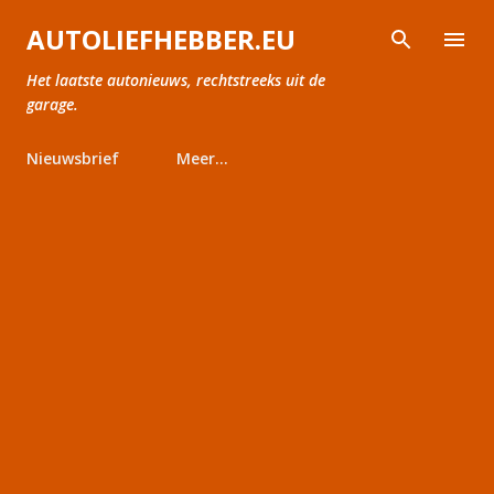
Doorgaan naar hoofdcontent
AUTOLIEFHEBBER.EU
Het laatste autonieuws, rechtstreeks uit de
garage.
Nieuwsbrief
Meer…