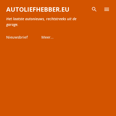
Doorgaan naar hoofdcontent
AUTOLIEFHEBBER.EU
Het laatste autonieuws, rechtstreeks uit de
garage.
Nieuwsbrief
Meer…