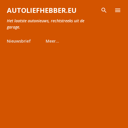
Doorgaan naar hoofdcontent
AUTOLIEFHEBBER.EU
Het laatste autonieuws, rechtstreeks uit de
garage.
Nieuwsbrief
Meer…