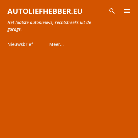
Doorgaan naar hoofdcontent
AUTOLIEFHEBBER.EU
Het laatste autonieuws, rechtstreeks uit de
garage.
Nieuwsbrief
Meer…