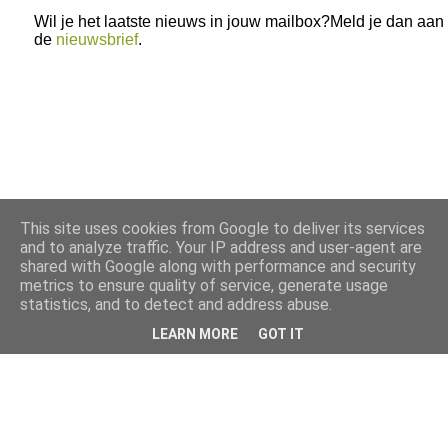
Wil je het laatste nieuws in jouw mailbox?Meld je dan aan
de
nieuwsbrief
.
This site uses cookies from Google to deliver its services
and to analyze traffic. Your IP address and user-agent are
shared with Google along with performance and security
metrics to ensure quality of service, generate usage
statistics, and to detect and address abuse.
LEARN MORE
GOT IT