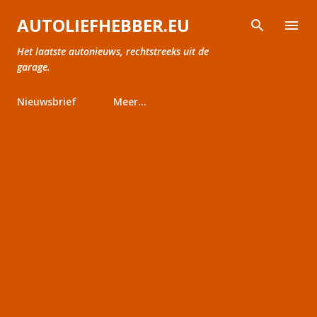
Doorgaan naar hoofdcontent
AUTOLIEFHEBBER.EU
Het laatste autonieuws, rechtstreeks uit de
garage.
Nieuwsbrief
Meer…