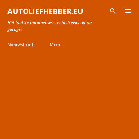
Doorgaan naar hoofdcontent
AUTOLIEFHEBBER.EU
Het laatste autonieuws, rechtstreeks uit de
garage.
Nieuwsbrief
Meer…