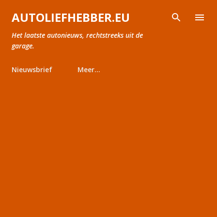
Doorgaan naar hoofdcontent
AUTOLIEFHEBBER.EU
Het laatste autonieuws, rechtstreeks uit de
garage.
Nieuwsbrief
Meer…