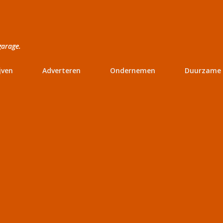
Doorgaan naar hoofdcontent
garage.
jven
Adverteren
Ondernemen
Duurzame 